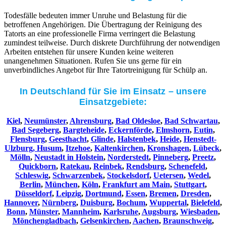
Todesfälle bedeuten immer Unruhe und Belastung für die
betroffenen Angehörigen. Die Übertragung der Reinigung des
Tatorts an eine professionelle Firma verringert die Belastung
zumindest teilweise. Durch diskrete Durchführung der notwendigen
Arbeiten entstehen für unsere Kunden keine weiteren
unangenehmen Situationen. Rufen Sie uns gerne für ein
unverbindliches Angebot für Ihre Tatortreinigung für Schülp an.
In Deutschland für Sie im Einsatz – unsere
Einsatzgebiete:
Kiel
,
Neumünster
,
Ahrensburg
,
Bad Oldesloe
,
Bad Schwartau
,
Bad Segeberg
,
Bargteheide
,
Eckernförde
,
Elmshorn
,
Eutin
,
Flensburg
,
Geesthacht
,
Glinde
,
Halstenbek
,
Heide
,
Henstedt-
Ulzburg,
Husum
,
Itzehoe
,
Kaltenkirchen
,
Kronshagen
,
Lübeck
,
Mölln
,
Neustadt in Holstein
,
Norderstedt
,
Pinneberg
,
Preetz
,
Quickborn
,
Ratekau
,
Reinbek
,
Rendsburg
,
Schenefeld
,
Schleswig
,
Schwarzenbek
,
Stockelsdorf
,
Uetersen
,
Wedel
,
Berlin
,
München
,
Köln
,
Frankfurt am Main
,
Stuttgart
,
Düsseldorf
,
Leipzig
,
Dortmund
,
Essen
,
Bremen
,
Dresden
,
Hannover
,
Nürnberg
,
Duisburg
,
Bochum
,
Wuppertal
,
Bielefeld
,
Bonn
,
Münster
,
Mannheim
,
Karlsruhe
,
Augsburg
,
Wiesbaden
,
Mönchengladbach
,
Gelsenkirchen
,
Aachen
,
Braunschweig
,