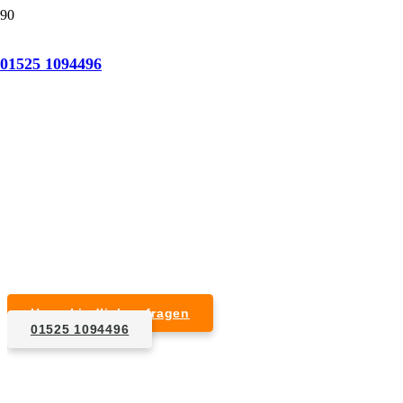
Tatortreinigung Schülp
01525 1094496
Professionelle Reinigung nach natürlichem Tod,
Unfall, Mord oder Suizid.
Desinfektion & Reinigung
Entfernung von Blut- und Geweberesten
Schädlingsbekämpfung
Entrümpelung kontaminierter Gegenstände
Geruchsneutralisierung mit Ozon
Unverbindlich anfragen
01525 1094496
1. Anfrage