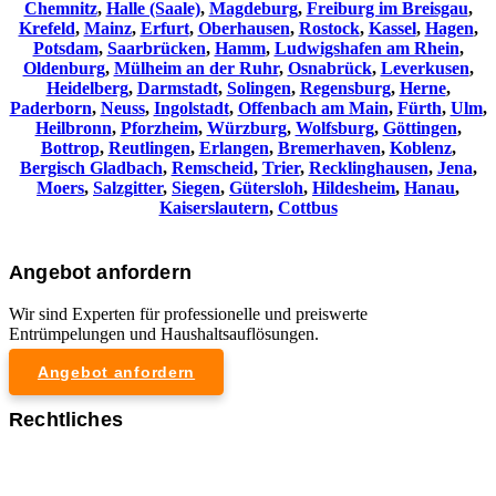
Chemnitz⁠
,
Halle (Saale)
,
Magdeburg
,
Freiburg im Breisgau
,
Krefeld
,
Mainz
,
Erfurt
,
Oberhausen
,
Rostock
,
Kassel
,
Hagen
,
Potsdam
,
Saarbrücken
,
Hamm
,
Ludwigshafen am Rhein
,
Oldenburg
,
Mülheim an der Ruhr
,
Osnabrück
,
Leverkusen
,
Heidelberg
,
Darmstadt
,
Solingen
,
Regensburg
,
Herne
,
Paderborn
,
Neuss
,
Ingolstadt
,
Offenbach am Main
,
Fürth
,
Ulm
,
Heilbronn
,
Pforzheim
,
Würzburg
,
Wolfsburg
,
Göttingen
,
Bottrop
,
Reutlingen
,
Erlangen
,
Bremerhaven
,
Koblenz
,
Bergisch Gladbach
,
Remscheid
,
Trier
,
Recklinghausen
,
Jena
,
Moers
,
Salzgitter
,
Siegen
,
Gütersloh
,
Hildesheim
,
Hanau
,
Kaiserslautern
,
Cottbus
Angebot anfordern
Wir sind Experten für professionelle und preiswerte
Entrümpelungen und Haushaltsauflösungen.
Angebot anfordern
Rechtliches
Impressum
Datenschutzerklärung