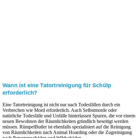
Kundenzufriedenheit
Zuverlässigkeit, Pünktlichkeit und Diskretion haben
für uns oberste Priorität. Gerne überzeugen wir Sie in
einem persönlichen Gespräch.
Transparente Preise
Unseren Service bieten wir zu fairen und transparenten
Preisen an. Gerne unterbreiten wir Ihnen ein
unverbindliches Angebot.
Wann ist eine Tatortreinigung für Schülp
erforderlich?
Eine Tatortreinigung ist nicht nur nach Todesfällen durch ein
Verbrechen wie Mord erforderlich. Auch Selbstmorde oder
natürliche Todesfälle und Unfälle hinterlassen Spuren, die vor einem
neuen Bewohnen der Räumlichkeiten gründlich beseitigt werden
müssen. RümpelButler ist ebenfalls spezialisiert auf die Reinigung
von Räumlichkeiten nach Animal Hoarding oder die Zugreinigung
nach Personenschäden und Wildschäden.