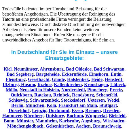
Todesfälle bedeuten immer Unruhe und Belastung für die
betroffenen Angehörigen. Die Übertragung der Reinigung des
Tatorts an eine professionelle Firma verringert die Belastung
zumindest teilweise. Durch diskrete Durchführung der notwendigen
Arbeiten entstehen für unsere Kunden keine weiteren
unangenehmen Situationen. Rufen Sie uns gerne für ein
unverbindliches Angebot für Ihre Tatortreinigung für Selm an.
In Deutschland für Sie im Einsatz – unsere
Einsatzgebiete:
Kiel
,
Neumünster
,
Ahrensburg
,
Bad Oldesloe
,
Bad Schwartau
,
Bad Segeberg
,
Bargteheide
,
Eckernförde
,
Elmshorn
,
Eutin
,
Flensburg
,
Geesthacht
,
Glinde
,
Halstenbek
,
Heide
,
Henstedt-
Ulzburg,
Husum
,
Itzehoe
,
Kaltenkirchen
,
Kronshagen
,
Lübeck
,
Mölln
,
Neustadt in Holstein
,
Norderstedt
,
Pinneberg
,
Preetz
,
Quickborn
,
Ratekau
,
Reinbek
,
Rendsburg
,
Schenefeld
,
Schleswig
,
Schwarzenbek
,
Stockelsdorf
,
Uetersen
,
Wedel
,
Berlin
,
München
,
Köln
,
Frankfurt am Main
,
Stuttgart
,
Düsseldorf
,
Leipzig
,
Dortmund
,
Essen
,
Bremen
,
Dresden
,
Hannover
,
Nürnberg
,
Duisburg
,
Bochum
,
Wuppertal
,
Bielefeld
,
Bonn
,
Münster
,
Mannheim
,
Karlsruhe
,
Augsburg
,
Wiesbaden
,
Mönchengladbach
,
Gelsenkirchen
,
Aachen
,
Braunschweig
,