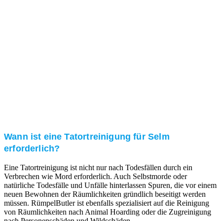
Kundenzufriedenheit
Zuverlässigkeit, Pünktlichkeit und Diskretion haben
für uns oberste Priorität. Gerne überzeugen wir Sie in
einem persönlichen Gespräch.
Transparente Preise
Unseren Service bieten wir zu fairen und transparenten
Preisen an. Gerne unterbreiten wir Ihnen ein
unverbindliches Angebot.
Wann ist eine Tatortreinigung für Selm
erforderlich?
Eine Tatortreinigung ist nicht nur nach Todesfällen durch ein
Verbrechen wie Mord erforderlich. Auch Selbstmorde oder
natürliche Todesfälle und Unfälle hinterlassen Spuren, die vor einem
neuen Bewohnen der Räumlichkeiten gründlich beseitigt werden
müssen. RümpelButler ist ebenfalls spezialisiert auf die Reinigung
von Räumlichkeiten nach Animal Hoarding oder die Zugreinigung
nach Personenschäden und Wildschäden.