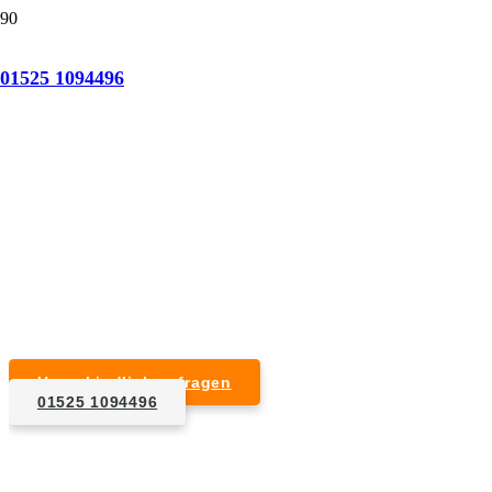
Tatortreinigung Selm
01525 1094496
Professionelle Reinigung nach natürlichem Tod,
Unfall, Mord oder Suizid.
Desinfektion & Reinigung
Entfernung von Blut- und Geweberesten
Schädlingsbekämpfung
Entrümpelung kontaminierter Gegenstände
Geruchsneutralisierung mit Ozon
Unverbindlich anfragen
01525 1094496
1. Anfrage