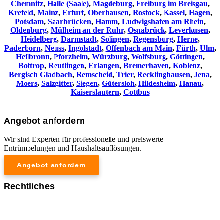
Chemnitz⁠
,
Halle (Saale)
,
Magdeburg
,
Freiburg im Breisgau
,
Krefeld
,
Mainz
,
Erfurt
,
Oberhausen
,
Rostock
,
Kassel
,
Hagen
,
Potsdam
,
Saarbrücken
,
Hamm
,
Ludwigshafen am Rhein
,
Oldenburg
,
Mülheim an der Ruhr
,
Osnabrück
,
Leverkusen
,
Heidelberg
,
Darmstadt
,
Solingen
,
Regensburg
,
Herne
,
Paderborn
,
Neuss
,
Ingolstadt
,
Offenbach am Main
,
Fürth
,
Ulm
,
Heilbronn
,
Pforzheim
,
Würzburg
,
Wolfsburg
,
Göttingen
,
Bottrop
,
Reutlingen
,
Erlangen
,
Bremerhaven
,
Koblenz
,
Bergisch Gladbach
,
Remscheid
,
Trier
,
Recklinghausen
,
Jena
,
Moers
,
Salzgitter
,
Siegen
,
Gütersloh
,
Hildesheim
,
Hanau
,
Kaiserslautern
,
Cottbus
Angebot anfordern
Wir sind Experten für professionelle und preiswerte
Entrümpelungen und Haushaltsauflösungen.
Angebot anfordern
Rechtliches
Impressum
Datenschutzerklärung