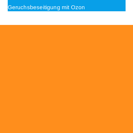
Geruchsbeseitigung mit Ozon
Beratung
Das RümpelButler-Team nimmt sich die Zeit
für eine ausführliche und kompetente
Beratung. Telefonisch und/oder bei Ihnen vor
Ort.