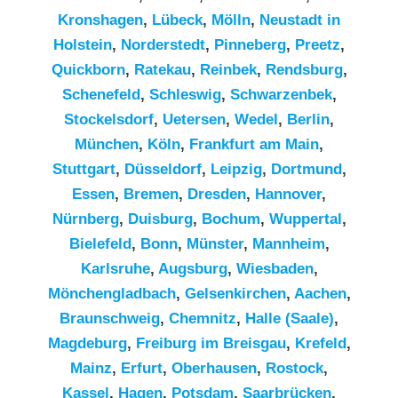
Kronshagen
,
Lübeck
,
Mölln
,
Neustadt in
Holstein
,
Norderstedt
,
Pinneberg
,
Preetz
,
Quickborn
,
Ratekau
,
Reinbek
,
Rendsburg
,
Schenefeld
,
Schleswig
,
Schwarzenbek
,
Stockelsdorf
,
Uetersen
,
Wedel
,
Berlin
,
München
,
Köln
,
Frankfurt am Main
,
Stuttgart
,
Düsseldorf
,
Leipzig
,
Dortmund
,
Essen
,
Bremen
,
Dresden
,
Hannover
,
Nürnberg
,
Duisburg
,
Bochum
,
Wuppertal
,
Bielefeld
,
Bonn
,
Münster
,
Mannheim
,
Karlsruhe
,
Augsburg
,
Wiesbaden
,
Mönchengladbach
,
Gelsenkirchen
,
Aachen
,
Braunschweig
,
Chemnitz⁠
,
Halle (Saale)
,
Magdeburg
,
Freiburg im Breisgau
,
Krefeld
,
Mainz
,
Erfurt
,
Oberhausen
,
Rostock
,
Kassel
,
Hagen
,
Potsdam
,
Saarbrücken
,