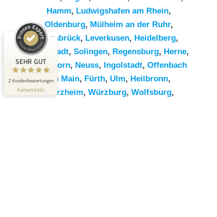
Hamm
,
Ludwigshafen am Rhein
,
Kundenbewertungen und Erfahrungen zu
Oldenburg
,
Mülheim an der Ruhr
,
RümpelButler
Osnabrück
,
Leverkusen
,
Heidelberg
,
SEHR GUT
2
Darmstadt
,
Solingen
,
Regensburg
,
Herne
,
Bewertungen von 1
SEHR GUT
Paderborn
,
Neuss
,
Ingolstadt
,
Offenbach
5,00 / 5,00
anderen Quelle
am Main
,
Fürth
,
Ulm
,
Heilbronn
,
2 Kundenbewertungen
Blick aufs ProvenExpert-Profil werfen
Authentizität
Pforzheim
,
Würzburg
,
Wolfsburg
,
Göttingen
,
Bottrop
,
Reutlingen
,
Erlangen
,
Bremerhaven
,
Koblenz
,
Bergisch
Gladbach
,
Remscheid
,
Trier
,
Recklinghausen
,
Jena
,
Moers
,
Salzgitter
,
Siegen
,
Gütersloh
,
Hildesheim
,
Hanau
,
Kaiserslautern
,
Cottbus