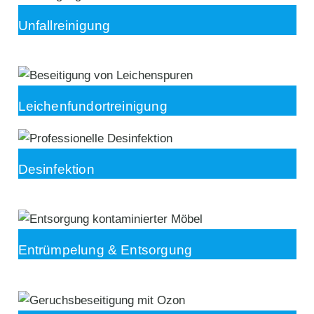
Unfallreinigung
Leichenfundortreinigung
Desinfektion
Entrümpelung & Entsorgung