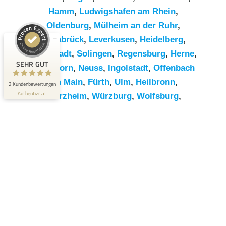
Hamm
,
Ludwigshafen am Rhein
,
Kundenbewertungen und Erfahrungen zu
Oldenburg
,
Mülheim an der Ruhr
,
RümpelButler
Osnabrück
,
Leverkusen
,
Heidelberg
,
SEHR GUT
2
Darmstadt
,
Solingen
,
Regensburg
,
Herne
,
Bewertungen von 1
SEHR GUT
Paderborn
,
Neuss
,
Ingolstadt
,
Offenbach
5,00 / 5,00
anderen Quelle
am Main
,
Fürth
,
Ulm
,
Heilbronn
,
2 Kundenbewertungen
Blick aufs ProvenExpert-Profil werfen
Authentizität
Pforzheim
,
Würzburg
,
Wolfsburg
,
Göttingen
,
Bottrop
,
Reutlingen
,
Erlangen
,
Bremerhaven
,
Koblenz
,
Bergisch
Gladbach
,
Remscheid
,
Trier
,
Recklinghausen
,
Jena
,
Moers
,
Salzgitter
,
Siegen
,
Gütersloh
,
Hildesheim
,
Hanau
,
Kaiserslautern
,
Cottbus