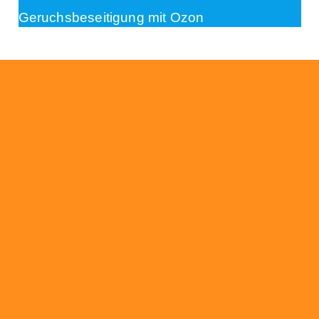
Geruchsbeseitigung mit Ozon
Beratung
Das RümpelButler-Team nimmt sich die Zeit
für eine ausführliche und kompetente
Beratung. Telefonisch und/oder bei Ihnen vor
Ort.