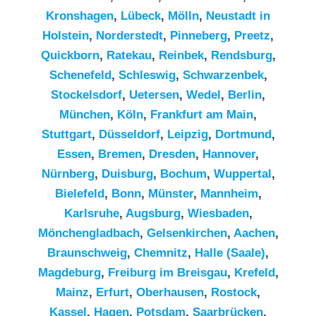
Kronshagen
,
Lübeck
,
Mölln
,
Neustadt in
Holstein
,
Norderstedt
,
Pinneberg
,
Preetz
,
Quickborn
,
Ratekau
,
Reinbek
,
Rendsburg
,
Schenefeld
,
Schleswig
,
Schwarzenbek
,
Stockelsdorf
,
Uetersen
,
Wedel
,
Berlin
,
München
,
Köln
,
Frankfurt am Main
,
Stuttgart
,
Düsseldorf
,
Leipzig
,
Dortmund
,
Essen
,
Bremen
,
Dresden
,
Hannover
,
Nürnberg
,
Duisburg
,
Bochum
,
Wuppertal
,
Bielefeld
,
Bonn
,
Münster
,
Mannheim
,
Karlsruhe
,
Augsburg
,
Wiesbaden
,
Mönchengladbach
,
Gelsenkirchen
,
Aachen
,
Braunschweig
,
Chemnitz⁠
,
Halle (Saale)
,
Magdeburg
,
Freiburg im Breisgau
,
Krefeld
,
Mainz
,
Erfurt
,
Oberhausen
,
Rostock
,
Kassel
,
Hagen
,
Potsdam
,
Saarbrücken
,