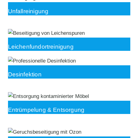
Unfallreinigung
Leichenfundortreinigung
Desinfektion
Entrümpelung & Entsorgung