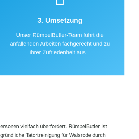
3. Umsetzung
Unser RümpelButler-Team führt die
anfallenden Arbeiten fachgerecht und zu
Ihrer Zufriedenheit aus.
rsonen vielfach überfordert. RümpelButler ist
 gründliche Tatortreinigung für Walsrode durch