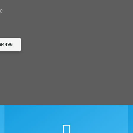
de
094496