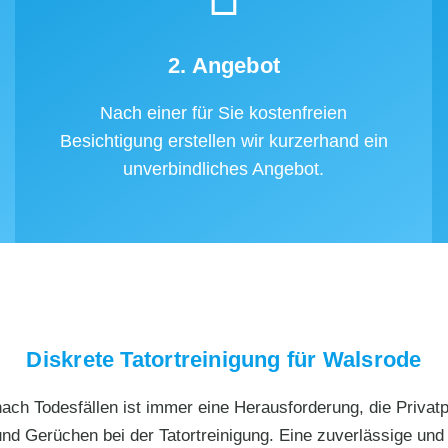
2. Angebot
Nach einer für Sie kostenfreien
Besichtigung erstellen wir kurzerhand ein
unverbindliches Angebot.
Diskrete Tatortreinigung für Walsrode
ch Todesfällen ist immer eine Herausforderung, die Privatpe
und Gerüchen bei der Tatortreinigung. Eine zuverlässige und